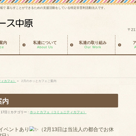
域で 暮らすことができるための支援活動をしている特定非営利活動法人です。
〒21
案内
私達について
私達の取り組み
ice
About Us
Our Work
ティカフェ）
»
2月のホッとカフェご案内
案内
月17日
カテゴリー :
ホッとカフェ（コミュニティカフェ）
イベントあり
（2月13日は当法人の都合でお休
7日）