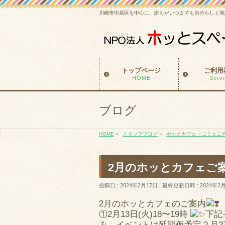
川崎市中原区を中心に、誰もがいつまでも自分らしく地
トップページ
ご利用
HOME
Serv
ブログ
HOME
»
スタッフブログ
»
ホッとカフェ（コミュニ
2月のホッとカフェご
投稿日 : 2024年2月17日
最終更新日時 : 2024年2
2月のホッとカフェのご案内
①2月13日(火)18〜19時
下記
み、イベントは延期仮予定２月2