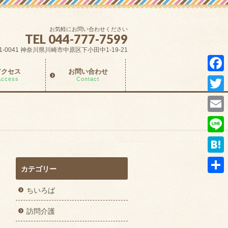
お気軽にお問い合わせください
TEL 044-777-7599
1-0041 神奈川県川崎市中原区下小田中1-19-21
アクセス
お問い合わせ
Fac
Access
Contact
Twit
Ema
Lin
Hat
カテゴリー
共
ちいろば
有
訪問介護