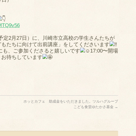
kMTQ9v56
0（延期仮予定2月27日）に、川崎市立高校の学生さんたちが
どもたちに向けて出前講座」をしてくださいます
にも、ご参加くださると嬉しいです
17:00〜開場
、お待ちしています
ena
共
有
ホッとカフェ 助成金をいただきました。ツルハグループ
こども食堂ゆたかさ基金
→