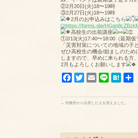
②2月20日(火)18〜19時
③2月27日(火)18〜19時
2月のお申込みはこちら
https://forms.gle/HGqn8cZBz
高校生の出前講座
①2/13(火)17:40〜18:0
「災害対策についての地域の子
ぜひ高校生の機会/励ましのため
しますので、早めに来られる方
2月もよろしくお願いします
Facebook
Twitter
Email
Line
Hat
←
刑務所から出所した人を迎えました。