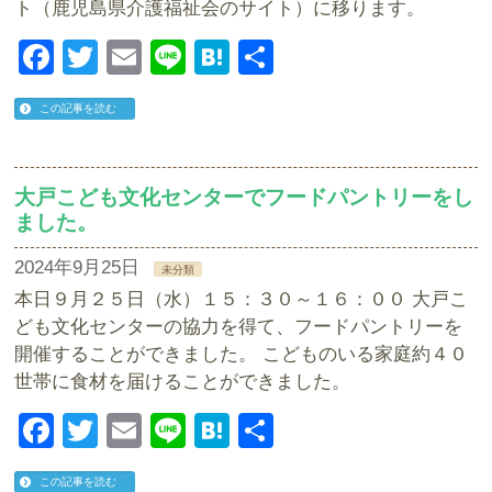
ト（鹿児島県介護福祉会のサイト）に移ります。
Facebook
Twitter
Email
Line
Hatena
共
有
この記事を読む
大戸こども文化センターでフードパントリーをし
ました。
2024年9月25日
未分類
本日９月２５日（水）１５：３０～１６：００ 大戸こ
ども文化センターの協力を得て、フードパントリーを
開催することができました。 こどものいる家庭約４０
世帯に食材を届けることができました。
Facebook
Twitter
Email
Line
Hatena
共
有
この記事を読む