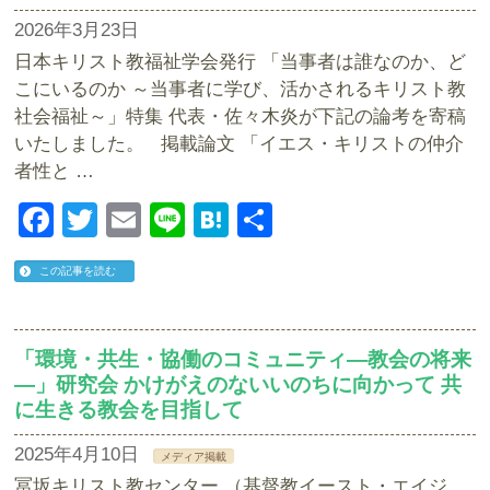
2026年3月23日
日本キリスト教福祉学会発行 「当事者は誰なのか、ど
こにいるのか ～当事者に学び、活かされるキリスト教
社会福祉～」特集 代表・佐々木炎が下記の論考を寄稿
いたしました。 掲載論文 「イエス・キリストの仲介
者性と …
Facebook
Twitter
Email
Line
Hatena
共
有
この記事を読む
「環境・共生・協働のコミュニティ―教会の将来
―」研究会 かけがえのないいのちに向かって 共
に生きる教会を目指して
2025年4月10日
メディア掲載
冨坂キリスト教センター （基督教イースト・エイジ