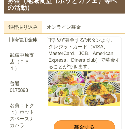
募金（地域食堂（ホッとカフェ）等へ
の活動）
銀行振り込み
オンライン募金
川崎信用金庫
下記の”募金する”ボタンより、
クレジットカード（VISA、
MasterCard、JCB、American
武蔵中原支
Express、Diners club）で募金す
店（０５
ることができます。
１）
普通
0175893
名義：トク
ヒ）ホット
スペースナ
カハラ
募金する