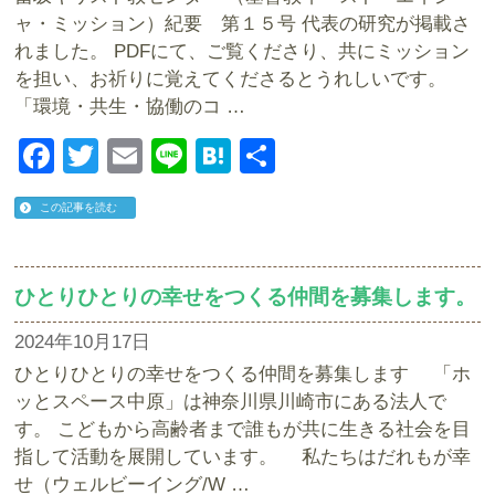
ャ・ミッション）紀要 第１５号 代表の研究が掲載さ
れました。 PDFにて、ご覧くださり、共にミッション
を担い、お祈りに覚えてくださるとうれしいです。
「環境・共生・協働のコ …
Facebook
Twitter
Email
Line
Hatena
共
有
この記事を読む
ひとりひとりの幸せをつくる仲間を募集します。
2024年10月17日
ひとりひとりの幸せをつくる仲間を募集します 「ホ
ッとスペース中原」は神奈川県川崎市にある法人で
す。 こどもから高齢者まで誰もが共に生きる社会を目
指して活動を展開しています。 私たちはだれもが幸
せ（ウェルビーイング/W …