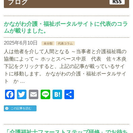
ブログ
RSS
かながわ介護・福祉ポータルサイトに代表のコラ
ムが載りました。
2025年6月10日
未分類
代表コラム
人は他者を介して人間となる ～当事者と介護福祉職の
協働によって～ ホッとスペース中原 代表 佐々木炎
下記をクリックすると、上記の記事が載っているサイ
トに移動します。 かながわの介護・福祉ポータルサイ
ト か …
Facebook
Twitter
Email
Line
Hatena
共
有
この記事を読む
「介護福祉士ファーストステップ研修」でお待ち