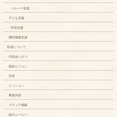
ヘルパー派遣
子ども支援
学習支援
権利擁護支援
私達について
代表あいさつ
福祉ビジョン
沿革
ミッション
事業内容
メディア掲載
紹介ムービー