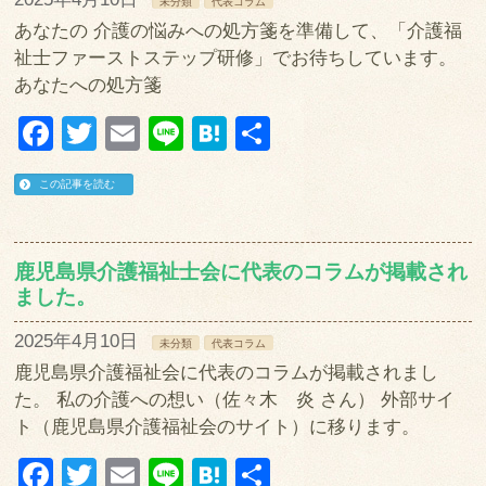
未分類
代表コラム
あなたの 介護の悩みへの処方箋を準備して、「介護福
祉士ファーストステップ研修」でお待ちしています。
あなたへの処方箋
Facebook
Twitter
Email
Line
Hatena
共
有
この記事を読む
鹿児島県介護福祉士会に代表のコラムが掲載され
ました。
2025年4月10日
未分類
代表コラム
鹿児島県介護福祉会に代表のコラムが掲載されまし
た。 私の介護への想い（佐々木 炎 さん） 外部サイ
ト（鹿児島県介護福祉会のサイト）に移ります。
Facebook
Twitter
Email
Line
Hatena
共