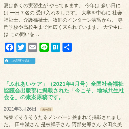
夏は多くの実習生が やってきます。 今年は 多い日に
は 一日７名の 受け入れをします。 大学を中心に 社会
福祉士、介護福祉士、牧師のインターン実習から、 専
門学校や高校生まで幅広く来られています。 大学生に
は この問いを …
Facebook
Twitter
Email
Line
Hatena
共
有
この記事を読む
「ふれあいケア」（2021年4月号）全国社会福祉
協議会出版部に掲載された「今こそ、地域共生社
会を」の素案原稿です。
2021年3月26日
未分類
特集でそうそうたるメンバーに挟まれて掲載されまし
た。 田中滋さん 是枝祥子さん 阿部史郎さん 永田久美