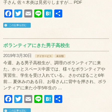
子さん 佐々木炎は見劣りしますが… PDF
Facebook
Twitter
Email
Line
Hatena
共
有
この記事を読む
ボランティアにきた男子高校生
2019年3月30日
デイサービス
未分類
今週、ある男子高校生が、調理のボランティアに来
た。ホッとスペース中原では、様々なボランティアや
実習生、学生を受け入れている。 さかのぼること6年
前… 夏休みのある日、お母さんに背中を押され、ボラ
ンティアに来た小学5年生の …
Facebook
Twitter
Email
Line
Hatena
共
有
この記事を読む