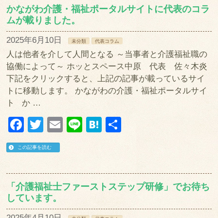
かながわ介護・福祉ポータルサイトに代表のコラ
ムが載りました。
2025年6月10日
未分類
代表コラム
人は他者を介して人間となる ～当事者と介護福祉職の
協働によって～ ホッとスペース中原 代表 佐々木炎
下記をクリックすると、上記の記事が載っているサイ
トに移動します。 かながわの介護・福祉ポータルサイ
ト か …
Facebook
Twitter
Email
Line
Hatena
共
有
この記事を読む
「介護福祉士ファーストステップ研修」でお待ち
しています。
2025年4月10日