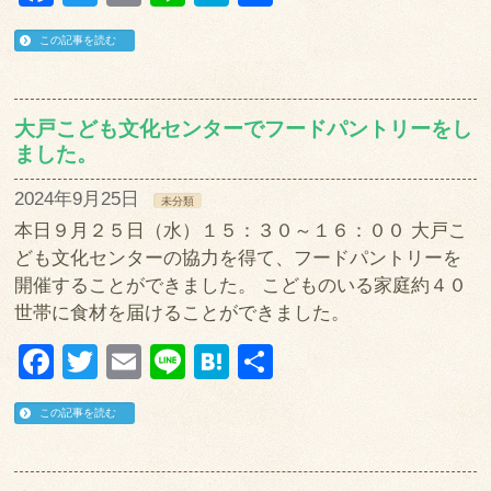
有
この記事を読む
大戸こども文化センターでフードパントリーをし
ました。
2024年9月25日
未分類
本日９月２５日（水）１５：３０～１６：００ 大戸こ
ども文化センターの協力を得て、フードパントリーを
開催することができました。 こどものいる家庭約４０
世帯に食材を届けることができました。
Facebook
Twitter
Email
Line
Hatena
共
有
この記事を読む