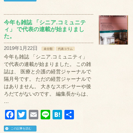
今年も雑誌 「シニア.コミュニテ
ィ」 で代表の連載が始まりまし
た。
2019年1月22日
未分類
代表コラム
今年も雑誌 「シニア.コミュニティ」
で代表の連載が始まりました。 この雑
誌は、 医療と介護の経営ジャーナルで
隔月号です。 ただの経営ジャーナルで
はありません。 大きなスポンサーや後
ろだてがないのです。 編集長からは、
…
Facebook
Twitter
Email
Line
Hatena
共
有
この記事を読む