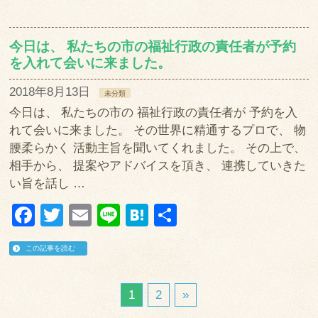
今日は、 私たちの市の福祉行政の責任者が予約
を入れて会いに来ました。
2018年8月13日
未分類
今日は、 私たちの市の 福祉行政の責任者が 予約を入
れて会いに来ました。 その世界に精通するプロで、 物
腰柔らかく 活動主旨を聞いてくれました。 その上で、
相手から、 提案やアドバイスを頂き、 連携していきた
い旨を話し …
Facebook
Twitter
Email
Line
Hatena
共
有
この記事を読む
1
2
»