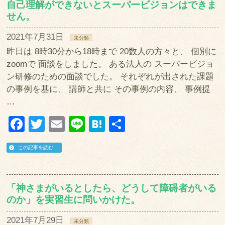
自己理解ができないとスーパービジョンはできま
せん。
2021年7月31日
未分類
昨日は 8時30分から18時まで 20数人の方々と、 個別に
zoomで 面談をしました。 ある法人の スーパービジョ
ン研修のための面談でした。 それぞれが出された課題
の事例を基に、 講師と共に その事例の内容、 事例提
…
Facebook
Twitter
Email
Line
Hatena
共
有
この記事を読む
「神さまがいるとしたら、どうして障碍者がいる
のか」を実習生に問いかけた。
2021年7月29日
未分類