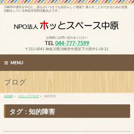
川崎市中原区を中心に、誰もがいつまでも自分らしく地域で 暮らすことができるための支援
活動をしている特定非営利活動法人です。
お気軽にお問い合わせください
TEL
044-777-7599
〒211-0041 神奈川県川崎市中原区下小田中1-19-21
MENU
ブログ
HOME
»
スタッフブログ
»
知的障害
タグ : 知的障害