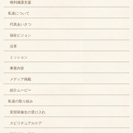
権利擁護支援
私達について
代表あいさつ
福祉ビジョン
沿革
ミッション
事業内容
メディア掲載
紹介ムービー
私達の取り組み
実習研修生の受け入れ
スピリチュアルケア