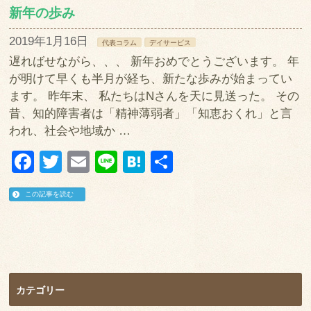
新年の歩み
2019年1月16日
代表コラム
デイサービス
遅ればせながら、、、 新年おめでとうございます。 年
が明けて早くも半月が経ち、新たな歩みが始まってい
ます。 昨年末、 私たちはNさんを天に見送った。 その
昔、知的障害者は「精神薄弱者」「知恵おくれ」と言
われ、社会や地域か …
Facebook
Twitter
Email
Line
Hatena
共
有
この記事を読む
カテゴリー