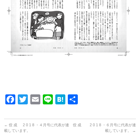
Facebook
Twitter
Email
Line
Hatena
共
有
←
佼 成 2 0 1 8 ・４月号に代表が連
佼 成 2 0 1 8 ・６月号に代表が連
載しています。
載しています。
→