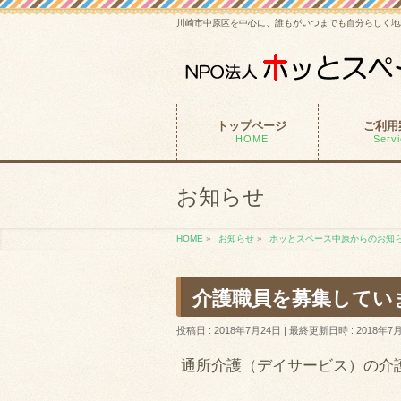
川崎市中原区を中心に、誰もがいつまでも自分らしく地
トップページ
ご利用
HOME
Serv
お知らせ
HOME
»
お知らせ
»
ホッとスペース中原からのお知
介護職員を募集してい
投稿日 : 2018年7月24日
最終更新日時 : 2018年7
通所介護（デイサービス）の介