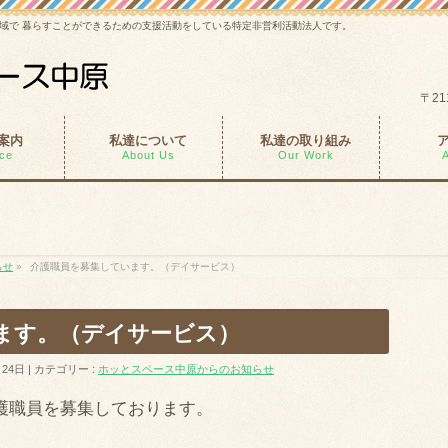
域で 暮らすことができるための支援活動をしている特定非営利活動法人です。
〒21
案内
私達について
私達の取り組み
ice
About Us
Our Work
らせ
»
介護職員を募集しています。（デイサービス）
ます。（デイサービス）
月24日
カテゴリー :
ホッとスペース中原からのお知らせ
護職員を募集しております。