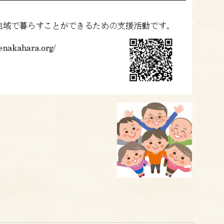
ena
共
有