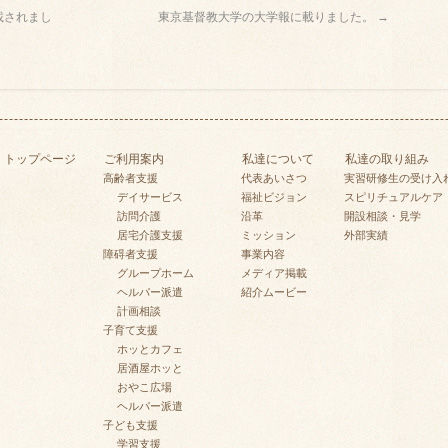
が掲載されまし
東京基督教大学の大学報に載りました。
→
トップページ
ご利用案内
私達について
私達の取り組み
高齢者支援
代表あいさつ
実習研修生の受け入
デイサービス
福祉ビジョン
スピリチュアルケア
訪問介護
沿革
開設相談・見学
居宅介護支援
ミッション
外部実績
障碍者支援
事業内容
グループホーム
メディア掲載
ヘルパー派遣
紹介ムービー
計画相談
子育て支援
ホッとカフェ
居酒屋ホッと
おやこ広場
ヘルパー派遣
子ども支援
学習支援